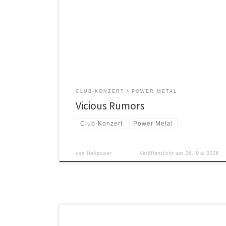
eingängigen Melodien in Oldenburg auf die Bühne!
Seit den 1980ern prägt die Band mit ihrem klassischen,
melodischen Power Metal die Szene – erwarten darf
man hochtechnische Gitarrenarbeit, kraftvolle Vocals
und Hymnen, die zum Mitsingen animieren. Ob
langjährige Fans oder Metal-Enthusiasten: […]
CLUB-KONZERT
POWER METAL
Vicious Rumors
Club-Konzert
Power Metal
von
Hellpower
Veröffentlicht am
26. Mai 2026