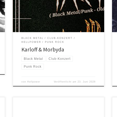
voller düsterer Riffs, brutaler Energie und einer
Atmosphäre, die unter den Bann des Todes stellt.
KARLOFF, die Lokalmatadoren aus Oldenburg braucht
man eigentlich nicht weiter vorzustellen. […]
BLACK METAL
CLUB-KONZERT
HELLPOWER
PUNK ROCK
Karloff & Morbyda
Black Metal
Club-Konzert
Punk Rock
von
Hellpower
Veröffentlicht am
23. Juni 2026
Was im Alter von 7 Jahren begann, als Freddy Cricien
von seinem Halbbruder und legendären Hardcore-