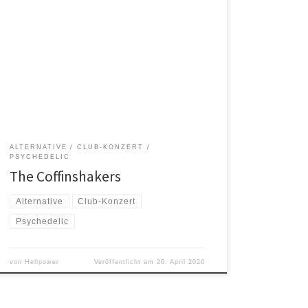
Am 21. Mai 2026 bringen die schwedischen
Psychobilly-Höllenprediger THE COFFINSHAKERS ihre
„Reverends Of Doom Tour 2026“ nach Oldenburg –
und das wird ein teuflisch gutes Spektakel! Seit über
zwei Jahrzehnten rocken die Jungs mit einer
explosiven Mischung aus dunklem Rockabilly, wildem
Psychobilly und einer Prise Horrorpunk die Bühnen
dieser Welt. […]
ALTERNATIVE
CLUB-KONZERT
PSYCHEDELIC
The Coffinshakers
Alternative
Club-Konzert
Psychedelic
von
Hellpower
Veröffentlicht am
26. April 2026