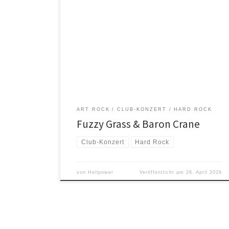
Mit Fuzzy Grass und Baron Crane kommen gleich zwei
hochkarätige Bands aus Frankreich an einem Abend
nach Oldenburg ins Cadillac. Fuzzy Grass aus Toulouse
stehen für 70s inspirierten psychedelic Heavy Rock wie
wohl kaum eine andere Band. Diese Band hat bereits
auf nahezu allen etablierten und namenhaften
Festivals der Szene […]
ART ROCK
CLUB-KONZERT
HARD ROCK
Fuzzy Grass & Baron Crane
Club-Konzert
Hard Rock
von
Hellpower
Veröffentlicht am
26. April 2026