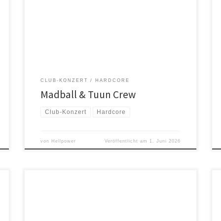
Sänger Roger Miret der mächtigen AGNOSTIC FRONT
auf die Bühne geschubst wurde, entwickelte sich zu
einer der wichtigsten Hardcore-Bands aller Zeiten. Die
Mitglieder von MADBALL sind Ikonen des
Undergrounds, und dieser Underground breitet sich
nun […]
CLUB-KONZERT
HARDCORE
Madball & Tuun Crew
Club-Konzert
Hardcore
von
Hellpower
Veröffentlicht am
1. Juni 2026
Seedy Jeezus ist ein Heavy-Psych-Rock-Power-Trio aus
Melbourne, Australien. Seedy Jeezus verschmelzen
verschiedene Stile und Sounds des 60er-Jahre-Psych
mit 70er-Jahre-Rock. Sie haben seit ihrer Gründung im