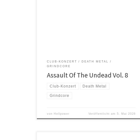
Das Assault of the Undead geht in die 8. Runde. Dieses
mal mit dabei; Deserted Fear Graceless Japanische
Kampfhörspiele Aeon of Disease
CLUB-KONZERT
DEATH METAL
GRINDCORE
Assault Of The Undead Vol. 8
Club-Konzert
Death Metal
Grindcore
von
Hellpower
Veröffentlicht am
5. Mai 2026