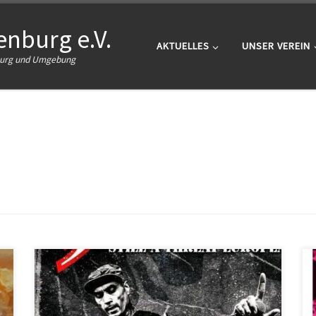
nburg e.V.
AKTUELLES
UNSER VEREIN
nburg und Umgebung
HATEBREED haben den metallischen Hardcore in eine
neue Dimension katapultiert. Kaum jemand schafft es,
so viel Enthusiasmus und Energie auf die Bretter zu