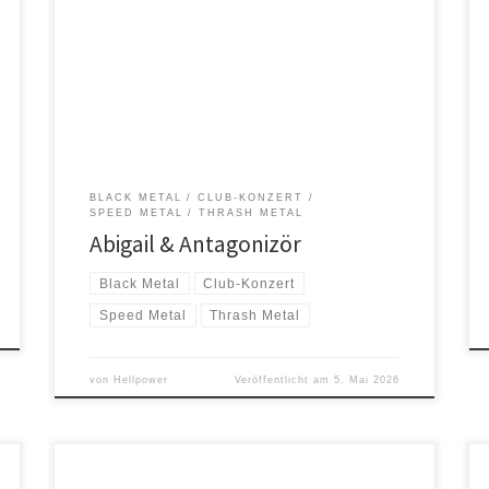
30-jährige Jubiläum ihres Debütalbums „Intercourse &
Lust“ zu feiern. Mit ihnen auf der Bühne stehen
Antagonizör aus Florida/USA – ein spektakuläres junges
Black-/Thrash-Metal-Trio mit einer Sängerin, das sich
kürzlich beim mächtigen KEEP IT TRUE FESTIVAL in
Deutschland dem europäischen Publikum vorgestellt
hat. Zu der […]
BLACK METAL
CLUB-KONZERT
SPEED METAL
THRASH METAL
Abigail & Antagonizör
Black Metal
Club-Konzert
Speed Metal
Thrash Metal
von
Hellpower
Veröffentlicht am
5. Mai 2026