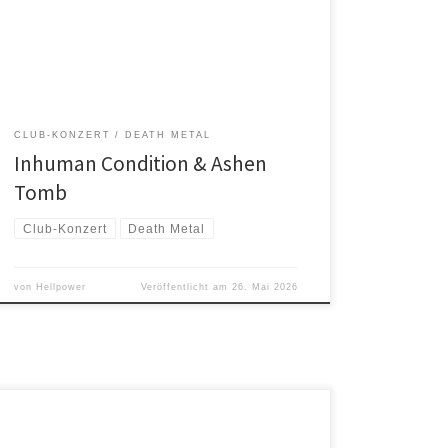
CONDITION überzeugen mit komplexen
Songstrukturen, blitzschnellen Riffs und gutturalem
Gesang. Ihre Musik ist geprägt von präzisen Drumming-
Passagen, tiefgestimmten Gitarren und einer düsteren,
[…]
CLUB-KONZERT
DEATH METAL
Inhuman Condition & Ashen
Tomb
Club-Konzert
Death Metal
von
Hellpower
Veröffentlicht am
26. Mai 2026