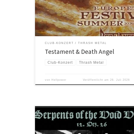
geringeren als DEATH ANGEL. Beide US-Giganten
müssen wir euch nicht näher vorstellen. Hinweis: Das
Konzert ist bereits ausverkauft!
CLUB-KONZERT
THRASH METAL
Testament & Death Angel
Club-Konzert
Thrash Metal
von
Hellpower
Veröffentlicht am
26. Juli 2026
Im Dezember läuten wir eine neue, Hellpower-
Konzert-Reihe ein, die wir hoffentlich dann im
kommenden Jahr fortsetzen können. Unter dem Titel