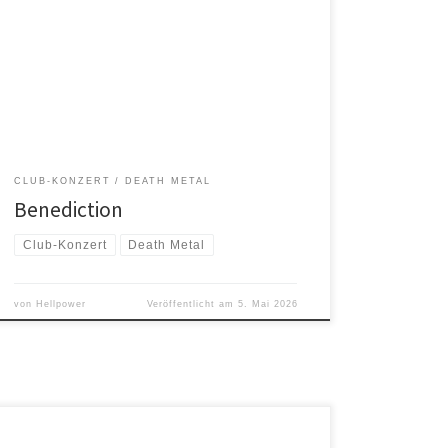
Am 15.05. zerlegen BENEDICTION das Gulfhaus in
Vechta. Old-School Death Metal, rohe Energie und ein
Abend, der garantiert überzeugt. Mit dabei: Mercyless,
Cirrus Prior & Sad Whisperings. Ein Line-up das keine
Gefangenen macht.
CLUB-KONZERT
DEATH METAL
Benediction
Club-Konzert
Death Metal
von
Hellpower
Veröffentlicht am
5. Mai 2026
Ihre Musik ist einen Vollgastrip durch die Weiten der