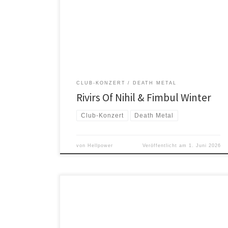
Metal aus den USA) Fimbul Winter (Drei ehemalige
Mitglieder von Amon Amarth haben beschlossen,
gemeinsam richtig loszulegen und eine neue, noch
härtere Band zu gründen!)
CLUB-KONZERT
DEATH METAL
Rivirs Of Nihil & Fimbul Winter
Club-Konzert
Death Metal
von
Hellpower
Veröffentlicht am
1. Juni 2026
Crypta die brasilianische Death-Metal-Band, wurde
2019 von Fernanda Lira (Bass und Gesang) und Luana
Dametto (Schlagzeug) gegründet. Aktuell tritt Crypta
als Trio auf und wird auf Tourneen von