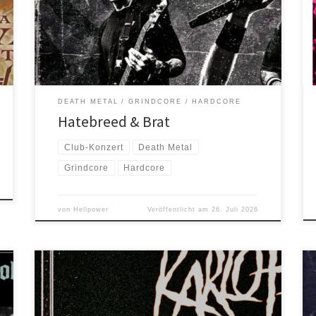
legen wie die Band aus Bridgeport, Connecticut.
Unnachgiebige Zuverlässigkeit ist essenziell für
Langlebigkeit im Musikbusiness, oder jedem Business
eigentlich. Aufgeben ist streng verboten. Kein
Versprechen darf unerfüllt […]
DEATH METAL
GRINDCORE
HARDCORE
Hatebreed & Brat
Club-Konzert
Death Metal
Grindcore
Hardcore
von
Hellpower
Veröffentlicht am
26. Juli 2026
Am 28. Juli 2026 macht die gemeinsame Europatour
der beiden Metal-Bands Karloff und Morbyda Station in
Oldenburg! In der Umbaubar erwarten euch ein Abend