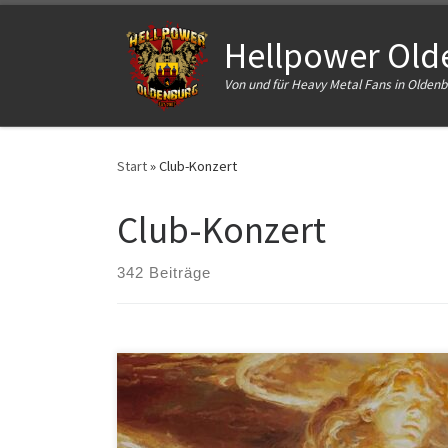
Zum Inhalt springen
Hellpower Olde
Von und für Heavy Metal Fans in Olde
Start
»
Club-Konzert
Club-Konzert
342 Beiträge
TESTAMENT sind auf ihrer European Festival Summer
Tour 2026 unterwegs. Mit dabeim Gepäck sind keine