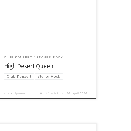
Straßen, von den Badlands des Big Bend
Nationalparks bis zum Joshua Tree Nationalpark –
ohne Geschwindigkeitsbegrenzung und ohne zweite
Chance. High Desert Queen aus Austin, Texas, bringen
die texanische Hitze zu jedem Auftritt. Bekannt für ihre
energiegeladenen Live-Shows und gewaltigen Riffs
[…]
CLUB-KONZERT
STONER ROCK
High Desert Queen
Club-Konzert
Stoner Rock
von
Hellpower
Veröffentlicht am
26. April 2026