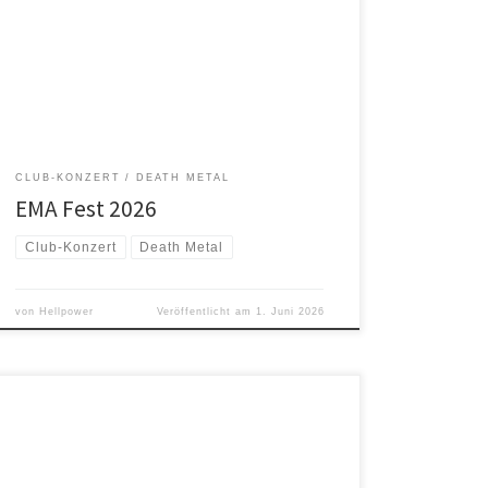
Szenerie in Leer. Mit dabei: GRAVESTONE – Schweden
Death metal punks from Sweden, playing punky death
metal with Penki Ex-Entrails TEARS OF DECAY – EMA
Band old school brutal Death Metal since 1997 from
[…]
CLUB-KONZERT
DEATH METAL
EMA Fest 2026
Club-Konzert
Death Metal
von
Hellpower
Veröffentlicht am
1. Juni 2026
Es erwarten euch zwei Bands, die für ihre
kompromisslose Härte und technische Finesse bekannt
sind: INHUMAN CONDITION Stil: Technischer Brutal Death
Metal / Thrash Metal Die US-Amerikaner INHUMAN