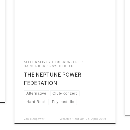
Am 23. Mai 2026 landet die australische Kosmische
Rock-Explosion THE NEPTUNE POWER FEDERATION mit
ihrer „Mondo Tomorrow European Tour“ wieder in
Oldenburg – bereits zum dritten Mal! Die Band um den
charismatischen Frontmann Screamin’ Lord Sutch (II)
feiert ihr brandneues Album „Mondo Tomorrow“ – und
verspricht eine Show, die euch […]
ALTERNATIVE
CLUB-KONZERT
HARD ROCK
PSYCHEDELIC
THE NEPTUNE POWER
FEDERATION
Alternative
Club-Konzert
Hard Rock
Psychedelic
von
Hellpower
Veröffentlicht am
26. April 2026