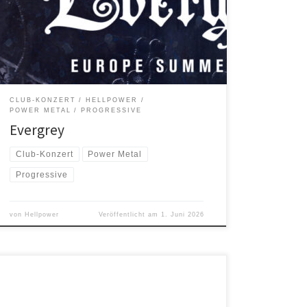
Dunkelheit und verwandeln ihr inneres Feuer in etwas
Unaufhaltsames: Ihr intensives fünfzehntes Album,
„Architects Of A New Weave“, erscheint am 5. Juni
2026 über Napalm Records, nur wenige Tage […]
CLUB-KONZERT
HELLPOWER
POWER METAL
PROGRESSIVE
Evergrey
Club-Konzert
Power Metal
Progressive
von
Hellpower
Veröffentlicht am
1. Juni 2026
Die EMA (Eastfrisian Metal Association) lädt wieder zu
einer metallischen Party ein – zusammen mit der