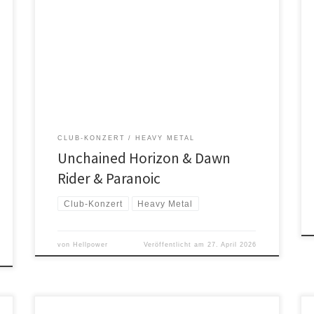
Fans von klassischem Heavy Metal, wie er in den
glorreichen 1980er Jahren von Bands wie Judas Priest,
Iron Maiden oder Saxon zelebriert wurde, sollten sich
den 16. Mai 2026 rot im Kalender anstreichen. Der
Leeraner Kunst- und Kulturverein Valko e.V. und
Szenerie – Die Rockkneipe in Leer haben wieder
einmal […]
CLUB-KONZERT
HEAVY METAL
Unchained Horizon & Dawn
Rider & Paranoic
Club-Konzert
Heavy Metal
von
Hellpower
Veröffentlicht am
27. April 2026