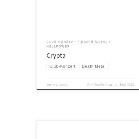
Gastgitarristinnen unterstützt. Mit der Gitarristin Tainá
Bergamaschi, die 2020 zur Band stieß, festigte Crypta
ihr Line-up und veröffentlichte 2021 das gefeierte
Debütalbum […]
CLUB-KONZERT
DEATH METAL
HELLPOWER
Crypta
Club-Konzert
Death Metal
von
Hellpower
Veröffentlicht am
1. Juni 2026
Vicious Rumors, die US-amerikanische Power-Metal-
Legende, bringt ihre energiegeladenen Riffs und