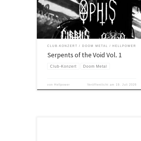
„Serpents of the Void“ wollen wir Doom-Bands eine
Bühne bieten, ein Genre, das gerne mal etwas unter
dem Maintream-Radar läuft, dem wir bei Hellpower
aber durchaus eine Menge abgewinnen können. […]
CLUB-KONZERT
DOOM METAL
HELLPOWER
Serpents of the Void Vol. 1
Club-Konzert
Doom Metal
von
Hellpower
Veröffentlicht am
19. Juli 2026
Mit dabei: Rivers of Nihil (Progressive/Technical Death