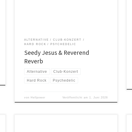
Jahr 2020 zwei Studioalben, drei Live-Alben, ein
gemeinsames Album mit Isaiah Mitchell (Earthless)
unter dem Namen Tranquonauts sowie 7″-Singles und
CD-EPs veröffentlicht. Diese absolute Ausnahme-Band
begeistert […]
ALTERNATIVE
CLUB-KONZERT
HARD ROCK
PSYCHEDELIC
Seedy Jesus & Reverend
Reverb
Alternative
Club-Konzert
Hard Rock
Psychedelic
von
Hellpower
Veröffentlicht am
1. Juni 2026
Die legendären japanischen Black-/Thrash-Metal-
Helden ABIGAIL kehren nach Europa zurück, um das