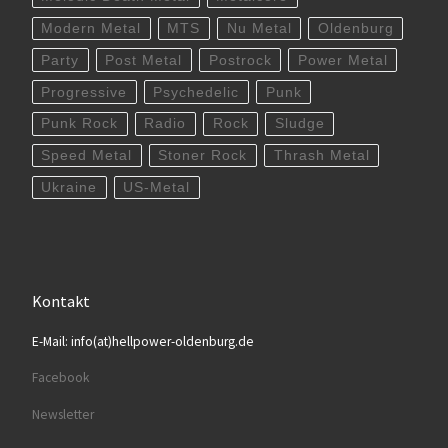
Modern Metal
MTS
Nu Metal
Oldenburg
Party
Post Metal
Postrock
Power Metal
Progressive
Psychedelic
Punk
Punk Rock
Radio
Rock
Sludge
Speed Metal
Stoner Rock
Thrash Metal
Ukraine
US-Metal
Kontakt
E-Mail: info(at)hellpower-oldenburg.de
Facebook
Newsletter