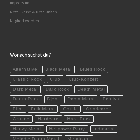
Impressum
Metalliverse & MetalUnites
Mitglied werden
Wonach suchst du?
Alternative
Black Metal
Blues Rock
Classic Rock
Club
Club-Konzert
Dark Metal
Dark Rock
Death Metal
Death Rock
Djent
Doom Metal
Festival
FIlm
Folk Metal
Gothic
Grindcore
Grunge
Hardcore
Hard Rock
Heavy Metal
Hellpower Party
Industrial
Melodic Death Metal
Metalcore