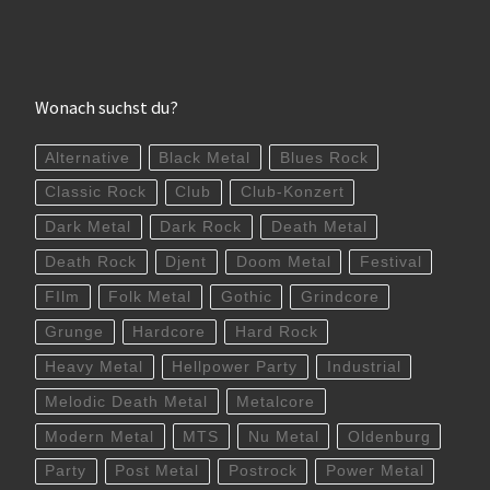
Wonach suchst du?
Alternative
Black Metal
Blues Rock
Classic Rock
Club
Club-Konzert
Dark Metal
Dark Rock
Death Metal
Death Rock
Djent
Doom Metal
Festival
FIlm
Folk Metal
Gothic
Grindcore
Grunge
Hardcore
Hard Rock
Heavy Metal
Hellpower Party
Industrial
Melodic Death Metal
Metalcore
Modern Metal
MTS
Nu Metal
Oldenburg
Party
Post Metal
Postrock
Power Metal