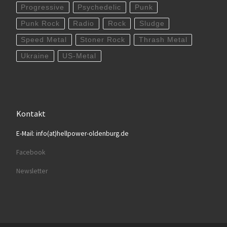
Progressive
Psychedelic
Punk
Punk Rock
Radio
Rock
Sludge
Speed Metal
Stoner Rock
Thrash Metal
Ukraine
US-Metal
Kontakt
E-Mail: info(at)hellpower-oldenburg.de
Facebook
Newsletter