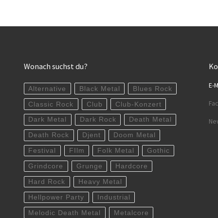
Wonach suchst du?
Ko
E-M
Alternative
Black Metal
Blues Rock
Fa
Classic Rock
Club
Club-Konzert
Dark Metal
Dark Rock
Death Metal
New
Death Rock
Djent
Doom Metal
Festival
FIlm
Folk Metal
Gothic
Grindcore
Grunge
Hardcore
Hard Rock
Heavy Metal
Hellpower Party
Industrial
Melodic Death Metal
Metalcore