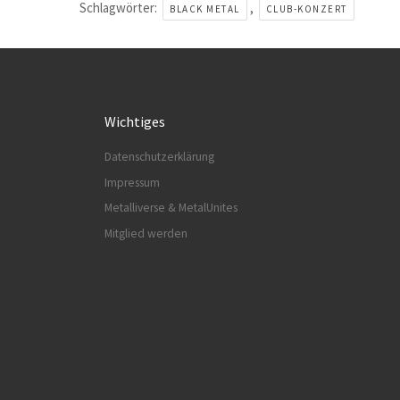
Schlagwörter:
,
BLACK METAL
CLUB-KONZERT
Wichtiges
Datenschutzerklärung
Impressum
Metalliverse & MetalUnites
Mitglied werden