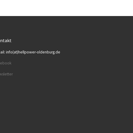
ntakt
ail: info(at)hellpower-oldenburg.de
cebook
sletter