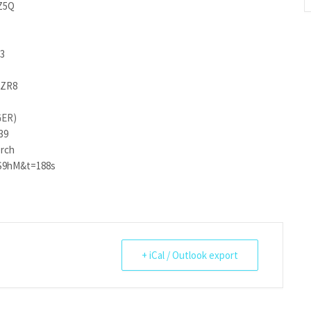
Z5Q
63
yZR8
GER)
39
rch
S9hM&t=188s
+ iCal / Outlook export