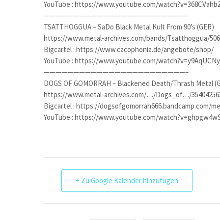
YouTube :
https://www.youtube.com/watch?v=368CVahb
————————————————————————–
TSATTHOGGUA – SaDo Black Metal Kult From 90’s (GER)
https://www.metal-archives.com/bands/Tsatthoggua/50
Bigcartel :
https://www.cacophonia.de/angebote/shop/
YouTube :
https://www.youtube.com/watch?v=y9AqUCN
————————————————————————–
DOGS OF GOMORRAH – Blackened Death/Thrash Metal (
https://www.metal-archives.com/…/Dogs_of…/35404256
Bigcartel :
https://dogsofgomorrah666.bandcamp.com/me
YouTube :
https://www.youtube.com/watch?v=ghpgw4w
+ Zu Google Kalender hinzufügen