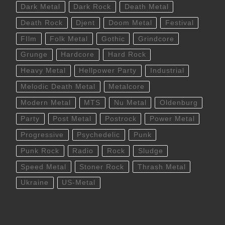
Dark Metal
Dark Rock
Death Metal
Death Rock
Djent
Doom Metal
Festival
FIlm
Folk Metal
Gothic
Grindcore
Grunge
Hardcore
Hard Rock
Heavy Metal
Hellpower Party
Industrial
Melodic Death Metal
Metalcore
Modern Metal
MTS
Nu Metal
Oldenburg
Party
Post Metal
Postrock
Power Metal
Progressive
Psychedelic
Punk
Punk Rock
Radio
Rock
Sludge
Speed Metal
Stoner Rock
Thrash Metal
Ukraine
US-Metal