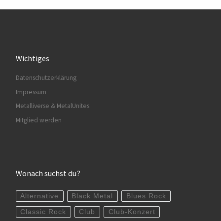
Wichtiges
Datenschutzerklärung
Impressum
Metalliverse & MetalUnites
Mitglied werden
Wonach suchst du?
Alternative
Black Metal
Blues Rock
Classic Rock
Club
Club-Konzert