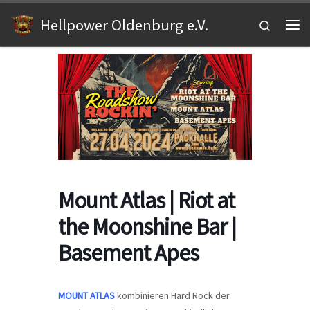
Zum Inhalt springen
Hellpower Oldenburg e.V.
Search
Me
Mount Atlas | Riot at
the Moonshine Bar |
Basement Apes
MOUNT ATLAS
kombinieren Hard Rock der