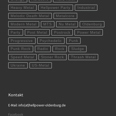
Heavy Metal
Hellpower Party
Industrial
Melodic Death Metal
Metalcore
Modern Metal
MTS
Nu Metal
Oldenburg
Party
Post Metal
Postrock
Power Metal
Progressive
Psychedelic
Punk
Punk Rock
Radio
Rock
Sludge
Speed Metal
Stoner Rock
Thrash Metal
Ukraine
US-Metal
Kontakt
E-Mail: info(at)hellpower-oldenburg.de
Facebook