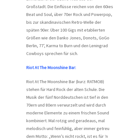
Großstadt. Die Einflüsse reichen von den 60ies
Beat und Soul, über 70er Rock und Powerpop,
bis zur skandinavischen Retro-Welle der
späten 90er. Über 100 Gigs mit etablierten
Größen wie den Danko Jones, Donots, GoGo
Berlin, 77’, Karma to Burn und den Leningrad
Cowboys sprechen für sich.
Riot At The Moonshine Bar:
Riot At The Moonshine Bar (kurz: RATMOB)
stehen für Hard Rock der alten Schule. Die
Musik der fünf Norddeutschen ist tief in den
70ern und 80ern verwurzelt und wird durch
moderne Elemente zu einem frischen Sound
kombiniert. Mal rotzig und geradeaus, mal
melodisch und feinfühlig, aber immer getreu
dem Motto: „Wenn’s nicht rockt, ist es für ‘n