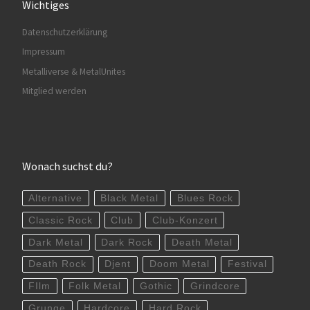
Wichtiges
Datenschutzerklärung
Impressum
Metalliverse & MetalUnites
Mitglied werden
Wonach suchst du?
Alternative
Black Metal
Blues Rock
Classic Rock
Club
Club-Konzert
Dark Metal
Dark Rock
Death Metal
Death Rock
Djent
Doom Metal
Festival
FIlm
Folk Metal
Gothic
Grindcore
Grunge
Hardcore
Hard Rock