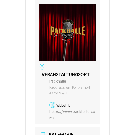
VERANSTALTUNGSORT
Packhalle
Packhalle, Am Pohlkamp 4
49751 Sögel
WEBSITE
https://www.packhalle.co
m/
KATEGORIE