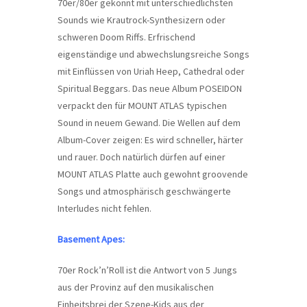
70er/80er gekonnt mit unterschiedlichsten
Sounds wie Krautrock-Synthesizern oder
schweren Doom Riffs. Erfrischend
eigenständige und abwechslungsreiche Songs
mit Einflüssen von Uriah Heep, Cathedral oder
Spiritual Beggars. Das neue Album POSEIDON
verpackt den für MOUNT ATLAS typischen
Sound in neuem Gewand. Die Wellen auf dem
Album-Cover zeigen: Es wird schneller, härter
und rauer. Doch natürlich dürfen auf einer
MOUNT ATLAS Platte auch gewohnt groovende
Songs und atmosphärisch geschwängerte
Interludes nicht fehlen.
Basement Apes:
70er Rock’n’Roll ist die Antwort von 5 Jungs
aus der Provinz auf den musikalischen
Einheitsbrei der Szene-Kids aus der