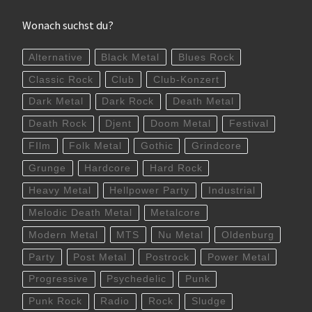
Wonach suchst du?
Alternative
Black Metal
Blues Rock
Classic Rock
Club
Club-Konzert
Dark Metal
Dark Rock
Death Metal
Death Rock
Djent
Doom Metal
Festival
FIlm
Folk Metal
Gothic
Grindcore
Grunge
Hardcore
Hard Rock
Heavy Metal
Hellpower Party
Industrial
Melodic Death Metal
Metalcore
Modern Metal
MTS
Nu Metal
Oldenburg
Party
Post Metal
Postrock
Power Metal
Progressive
Psychedelic
Punk
Punk Rock
Radio
Rock
Sludge