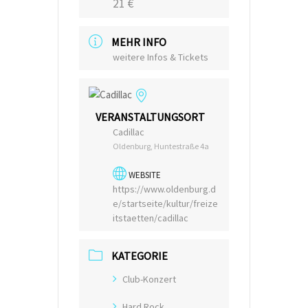
21 €
MEHR INFO
weitere Infos & Tickets
VERANSTALTUNGSORT
Cadillac
Oldenburg, Huntestraße 4a
WEBSITE
https://www.oldenburg.d
e/startseite/kultur/freize
itstaetten/cadillac
KATEGORIE
Club-Konzert
Hard Rock