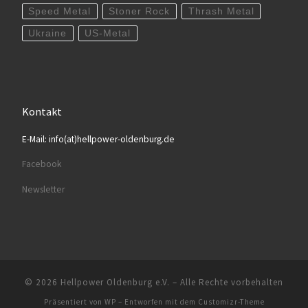
Speed Metal
Stoner Rock
Thrash Metal
Ukraine
US-Metal
Kontakt
E-Mail: info(at)hellpower-oldenburg.de
Facebook
Newsletter
© 2026
Hellpower Oldenburg e.V.
– Alle Rechte vorbehalten
Präsentiert von
WP
– Entworfen mit dem
Customizr-Theme