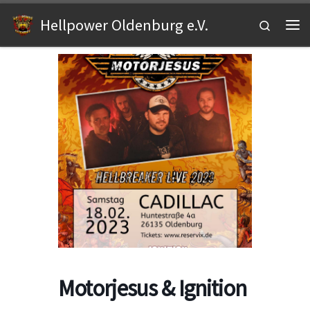
Zum Inhalt springen
Hellpower Oldenburg e.V.
Search
Me
Motorjesus & Ignition