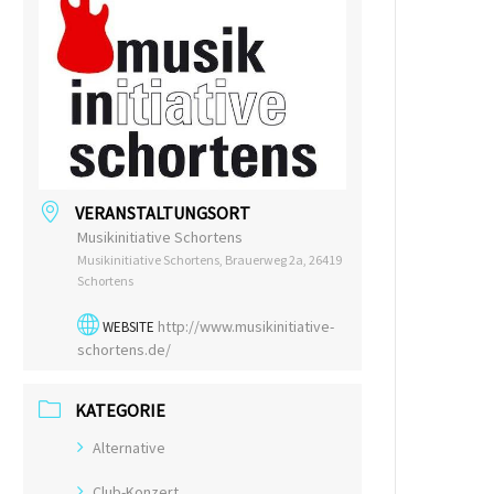
VERANSTALTUNGSORT
Musikinitiative Schortens
Musikinitiative Schortens, Brauerweg 2a, 26419
Schortens
http://www.musikinitiative-
WEBSITE
schortens.de/
KATEGORIE
Alternative
Club-Konzert