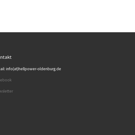
ntakt
ail: info(at)hellpower-oldenburg.de
cebook
sletter