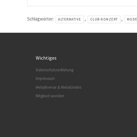
Schlagwörter:
,
,
ALTERNATIVE
CLUB-KONZERT
MODE
Wichtiges
Datenschutzerklärung
Impressum
Metalliverse & MetalUnites
Mitglied werden