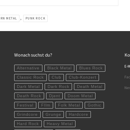
,
RN METAL
PUNK ROCK
Wonach suchst du?
Ko
E-M
Alternative
Black Metal
Blues Rock
Fa
Classic Rock
Club
Club-Konzert
Dark Metal
Dark Rock
Death Metal
New
Death Rock
Djent
Doom Metal
Festival
FIlm
Folk Metal
Gothic
Grindcore
Grunge
Hardcore
Hard Rock
Heavy Metal