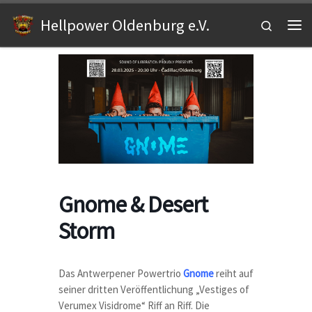
Zum Inhalt springen
Hellpower Oldenburg e.V.
Search
Me
Gnome & Desert
Storm
Das Antwerpener Powertrio
Gnome
reiht auf
seiner dritten Veröffentlichung „Vestiges of
Verumex Visidrome“ Riff an Riff. Die