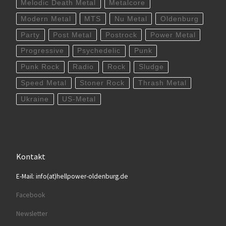
Melodic Death Metal
Metalcore
Modern Metal
MTS
Nu Metal
Oldenburg
Party
Post Metal
Postrock
Power Metal
Progressive
Psychedelic
Punk
Punk Rock
Radio
Rock
Sludge
Speed Metal
Stoner Rock
Thrash Metal
Ukraine
US-Metal
Kontakt
E-Mail: info(at)hellpower-oldenburg.de
Facebook
Newsletter