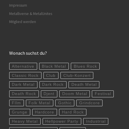
Impressum
Metalliverse & MetalUnites
Mitglied werden
Wonach suchst du?
Alternative
Black Metal
Blues Rock
Classic Rock
Club
Club-Konzert
Dark Metal
Dark Rock
Death Metal
Death Rock
Djent
Doom Metal
Festival
FIlm
Folk Metal
Gothic
Grindcore
Grunge
Hardcore
Hard Rock
Heavy Metal
Hellpower Party
Industrial