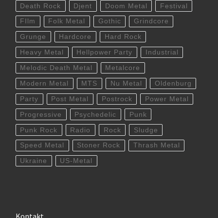
Death Rock
Djent
Doom Metal
Festival
FIlm
Folk Metal
Gothic
Grindcore
Grunge
Hardcore
Hard Rock
Heavy Metal
Hellpower Party
Industrial
Melodic Death Metal
Metalcore
Modern Metal
MTS
Nu Metal
Oldenburg
Party
Post Metal
Postrock
Power Metal
Progressive
Psychedelic
Punk
Punk Rock
Radio
Rock
Sludge
Speed Metal
Stoner Rock
Thrash Metal
Ukraine
US-Metal
Kontakt