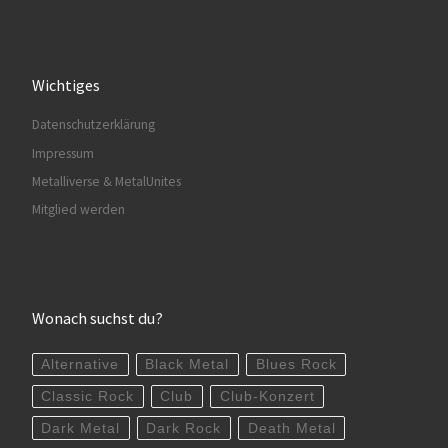
Wichtiges
Datenschutzerklärung
Impressum
Metalliverse & MetalUnites
Mitglied werden
Wonach suchst du?
Alternative
Black Metal
Blues Rock
Classic Rock
Club
Club-Konzert
Dark Metal
Dark Rock
Death Metal