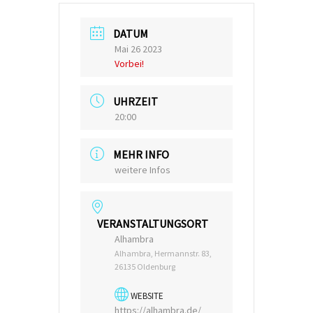
DATUM
Mai 26 2023
Vorbei!
UHRZEIT
20:00
MEHR INFO
weitere Infos
VERANSTALTUNGSORT
Alhambra
Alhambra, Hermannstr. 83,
26135 Oldenburg
WEBSITE
https://alhambra.de/