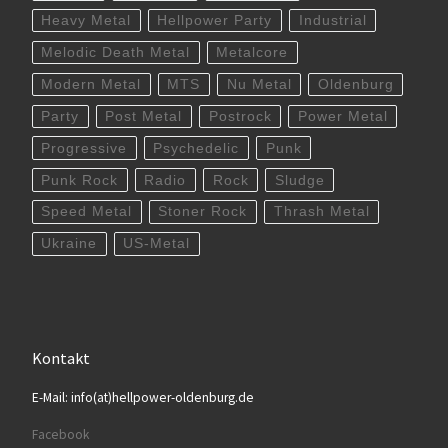
Heavy Metal
Hellpower Party
Industrial
Melodic Death Metal
Metalcore
Modern Metal
MTS
Nu Metal
Oldenburg
Party
Post Metal
Postrock
Power Metal
Progressive
Psychedelic
Punk
Punk Rock
Radio
Rock
Sludge
Speed Metal
Stoner Rock
Thrash Metal
Ukraine
US-Metal
Kontakt
E-Mail: info(at)hellpower-oldenburg.de
Facebook