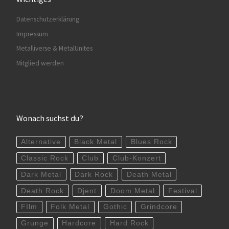
Datenschutzerklärung
Impressum
Metalliverse & MetalUnites
Mitglied werden
Wonach suchst du?
Alternative
Black Metal
Blues Rock
Classic Rock
Club
Club-Konzert
Dark Metal
Dark Rock
Death Metal
Death Rock
Djent
Doom Metal
Festival
FIlm
Folk Metal
Gothic
Grindcore
Grunge
Hardcore
Hard Rock