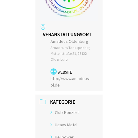
VERANSTALTUNGSORT
Amadeus Oldenburg
Amadeues Tanzspeicher,
Mottenstraße 21, 26122
Oldenburg
WEBSITE
http://www.amadeus-
ol.de
KATEGORIE
Club-Konzert
Heavy Metal
Hellpower