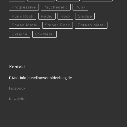
Progressive
Psychedelic
Punk
Punk Rock
Radio
Rock
Sludge
Speed Metal
Stoner Rock
Thrash Metal
Ukraine
US-Metal
Kontakt
E-Mail: info(at)hellpower-oldenburg.de
Facebook
Newsletter