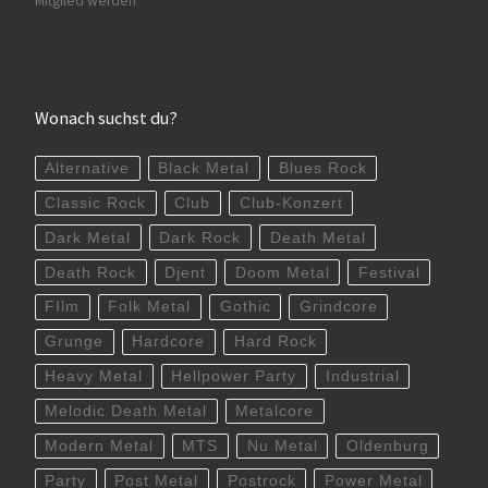
Mitglied werden
Wonach suchst du?
Alternative
Black Metal
Blues Rock
Classic Rock
Club
Club-Konzert
Dark Metal
Dark Rock
Death Metal
Death Rock
Djent
Doom Metal
Festival
FIlm
Folk Metal
Gothic
Grindcore
Grunge
Hardcore
Hard Rock
Heavy Metal
Hellpower Party
Industrial
Melodic Death Metal
Metalcore
Modern Metal
MTS
Nu Metal
Oldenburg
Party
Post Metal
Postrock
Power Metal