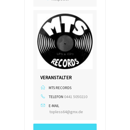
VERANSTALTER
MTS RECORDS
0441 5050210
TELEFON
E-MAIL
topless64@gmx.de