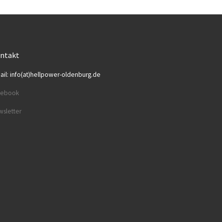
ntakt
ail: info(at)hellpower-oldenburg.de
cebook
sletter