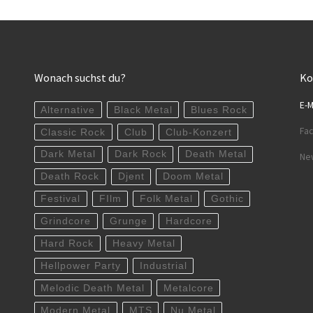
Wonach suchst du?
Ko
E-M
Alternative
Black Metal
Blues Rock
Fa
Classic Rock
Club
Club-Konzert
Dark Metal
Dark Rock
Death Metal
New
Death Rock
Djent
Doom Metal
Festival
FIlm
Folk Metal
Gothic
Grindcore
Grunge
Hardcore
Hard Rock
Heavy Metal
Hellpower Party
Industrial
Melodic Death Metal
Metalcore
Modern Metal
MTS
Nu Metal