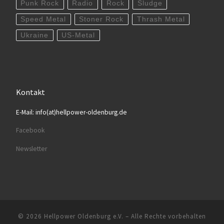
Punk Rock
Radio
Rock
Sludge
Speed Metal
Stoner Rock
Thrash Metal
Ukraine
US-Metal
Kontakt
E-Mail: info(at)hellpower-oldenburg.de
Facebook
Newsletter
© 2026
Hellpower Oldenburg e.V.
– Alle Rechte vorbehalten