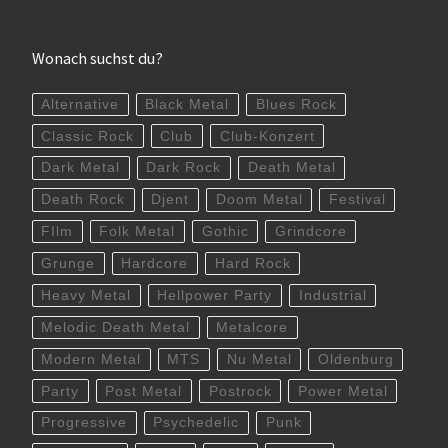
Wonach suchst du?
Alternative
Black Metal
Blues Rock
Classic Rock
Club
Club-Konzert
Dark Metal
Dark Rock
Death Metal
Death Rock
Djent
Doom Metal
Festival
FIlm
Folk Metal
Gothic
Grindcore
Grunge
Hardcore
Hard Rock
Heavy Metal
Hellpower Party
Industrial
Melodic Death Metal
Metalcore
Modern Metal
MTS
Nu Metal
Oldenburg
Party
Post Metal
Postrock
Power Metal
Progressive
Psychedelic
Punk