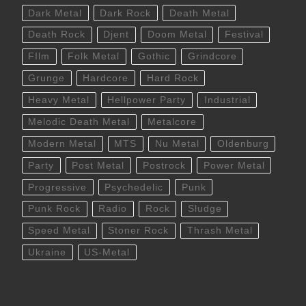
Dark Metal
Dark Rock
Death Metal
Death Rock
Djent
Doom Metal
Festival
FIlm
Folk Metal
Gothic
Grindcore
Grunge
Hardcore
Hard Rock
Heavy Metal
Hellpower Party
Industrial
Melodic Death Metal
Metalcore
Modern Metal
MTS
Nu Metal
Oldenburg
Party
Post Metal
Postrock
Power Metal
Progressive
Psychedelic
Punk
Punk Rock
Radio
Rock
Sludge
Speed Metal
Stoner Rock
Thrash Metal
Ukraine
US-Metal