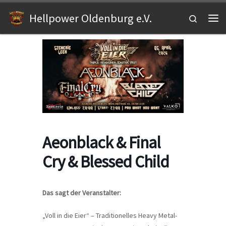
Zum Inhalt springen
Hellpower Oldenburg e.V.
Search
Me
Aeonblack & Final
Cry & Blessed Child
Das sagt der Veranstalter:
„Voll in die Eier“ – Traditionelles Heavy Metal-