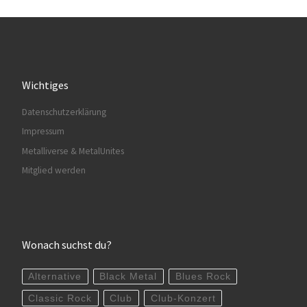
Wichtiges
Datenschutzerklärung
Impressum
Metalliverse & MetalUnites
Mitglied werden
Wonach suchst du?
Alternative
Black Metal
Blues Rock
Classic Rock
Club
Club-Konzert