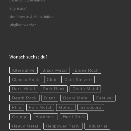
Datenschutzerklärung
Impressum
Metalliverse & MetalUnites
Mitglied werden
Wonach suchst du?
Alternative
Black Metal
Blues Rock
Classic Rock
Club
Club-Konzert
Dark Metal
Dark Rock
Death Metal
Death Rock
Djent
Doom Metal
Festival
FIlm
Folk Metal
Gothic
Grindcore
Grunge
Hardcore
Hard Rock
Heavy Metal
Hellpower Party
Industrial