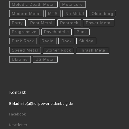
Melodic Death Metal
Metalcore
Modern Metal
MTS
Nu Metal
Oldenburg
Party
Post Metal
Postrock
Power Metal
Progressive
Psychedelic
Punk
Punk Rock
Radio
Rock
Sludge
Speed Metal
Stoner Rock
Thrash Metal
Ukraine
US-Metal
Kontakt
E-Mail: info(at)hellpower-oldenburg.de
Facebook
Newsletter