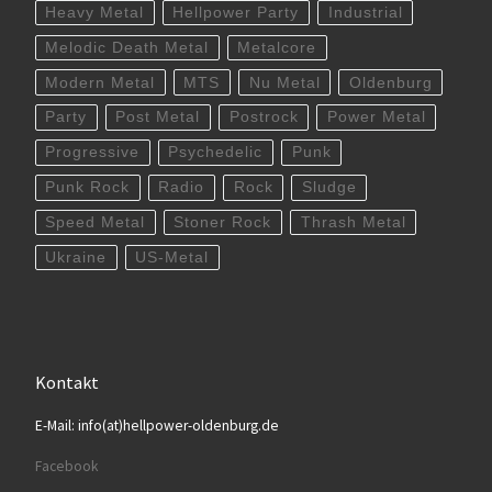
Heavy Metal
Hellpower Party
Industrial
Melodic Death Metal
Metalcore
Modern Metal
MTS
Nu Metal
Oldenburg
Party
Post Metal
Postrock
Power Metal
Progressive
Psychedelic
Punk
Punk Rock
Radio
Rock
Sludge
Speed Metal
Stoner Rock
Thrash Metal
Ukraine
US-Metal
Kontakt
E-Mail: info(at)hellpower-oldenburg.de
Facebook