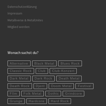
Datenschutzerklärung
Impressum
Metalliverse & MetalUnites
Mitglied werden
Wonach suchst du?
Alternative
Black Metal
Blues Rock
Classic Rock
Club
Club-Konzert
Dark Metal
Dark Rock
Death Metal
Death Rock
Djent
Doom Metal
Festival
FIlm
Folk Metal
Gothic
Grindcore
Grunge
Hardcore
Hard Rock