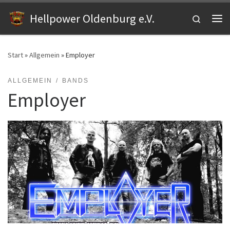
Zum Inhalt springen
Hellpower Oldenburg e.V.
Search
Me
Start
»
Allgemein
»
Employer
ALLGEMEIN
BANDS
Employer