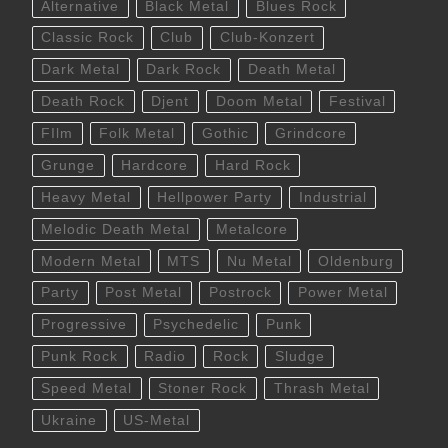
Alternative
Black Metal
Blues Rock
Classic Rock
Club
Club-Konzert
Dark Metal
Dark Rock
Death Metal
Death Rock
Djent
Doom Metal
Festival
FIlm
Folk Metal
Gothic
Grindcore
Grunge
Hardcore
Hard Rock
Heavy Metal
Hellpower Party
Industrial
Melodic Death Metal
Metalcore
Modern Metal
MTS
Nu Metal
Oldenburg
Party
Post Metal
Postrock
Power Metal
Progressive
Psychedelic
Punk
Punk Rock
Radio
Rock
Sludge
Speed Metal
Stoner Rock
Thrash Metal
Ukraine
US-Metal