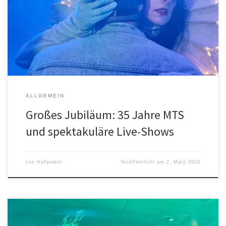
mehrfacher Hinsicht etwas zu feiern. Zunächst natürlich den 35-
jährigen Geburtstag des Plattenladens, der erst seit kurzem sein
neues zu Hause in der Ritterstraße in Oldenburgs Innenstadt
gefunden hat. Allein dafür […]
ALLGEMEIN
Großes Jubiläum: 35 Jahre MTS
und spektakuläre Live-Shows
von
Hellpower
Veröffentlicht am
2. März 2024