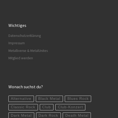
Wichtiges
Datenschutzerklärung
Impressum
Metalliverse & MetalUnites
Mitglied werden
Wonach suchst du?
Alternative
Black Metal
Blues Rock
Classic Rock
Club
Club-Konzert
Dark Metal
Dark Rock
Death Metal