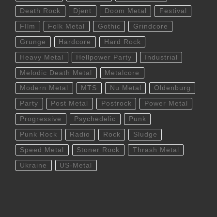
Death Rock
Djent
Doom Metal
Festival
FIlm
Folk Metal
Gothic
Grindcore
Grunge
Hardcore
Hard Rock
Heavy Metal
Hellpower Party
Industrial
Melodic Death Metal
Metalcore
Modern Metal
MTS
Nu Metal
Oldenburg
Party
Post Metal
Postrock
Power Metal
Progressive
Psychedelic
Punk
Punk Rock
Radio
Rock
Sludge
Speed Metal
Stoner Rock
Thrash Metal
Ukraine
US-Metal